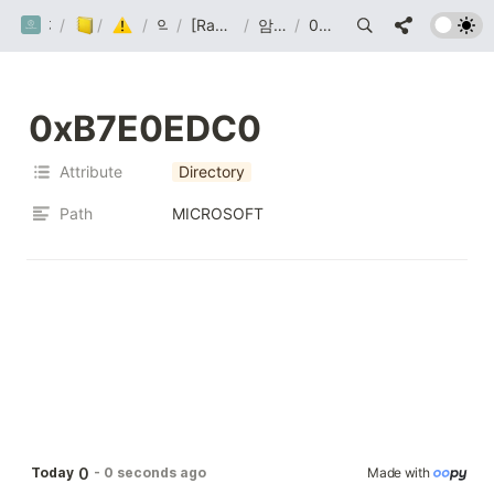
/
까망눈 연구소
/
Post
Malware
/
악코분
/
[Ransomware] clob 랜섬웨어 분석
/
암호화 제외 대상
/
0xB7E0EDC0
0xB7E0EDC0
Attribute
Directory
Path
MICROSOFT
0
Today
-
0 seconds ago
Made with 