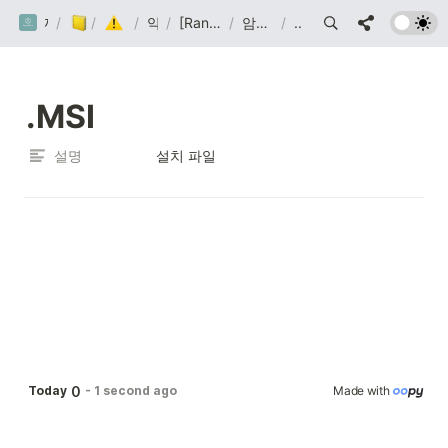
/
까망눈 연구소
/
Post
Malware
/
악코분
/
[Ransomware] clob 랜섬웨어 분석
/
암호화 제외 확장자
/
.MSI
.MSI 
설명
설치 파일
0
Today
-
1 second ago
Made with 