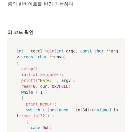
름의 한바이트를 변경 가능하다
3) 코드 확인
int
 __cdecl 
main
(
int
 argc
,
const
char
*
*
arg
v
,
const
char
*
*
envp
)
{
setup
(
)
;
initialize_game
(
)
;
printf
(
"Name: "
,
 argv
)
;
read
(
0
,
 cur
,
0x7FuLL
)
;
while
(
1
)
{
print_menu
(
)
;
switch
(
(
unsigned
 __int64
)
(
unsigned
in
t
)
read_int32
(
)
)
{
case
0uLL
: