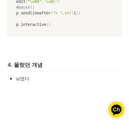
edit
(
"\x0d"
,
'\x0c'
)
#pause()
p
.
sendlineafter
(
"> "
,
str
(
1
)
)
p
.
interactive
(
)
4. 몰랐던 개념
•
낚였다