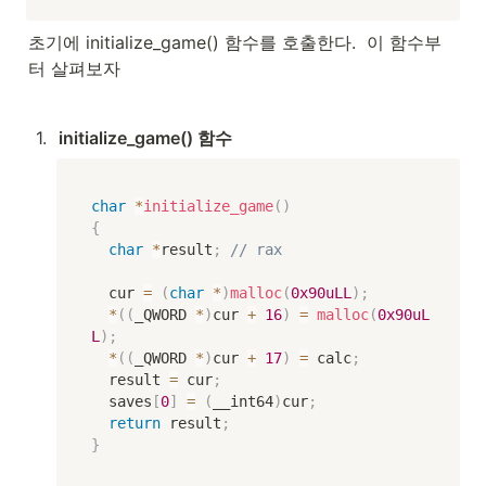
초기에 initialize_game() 함수를 호출한다.  이 함수부
터 살펴보자
1
.
initialize_game() 함수
char
*
initialize_game
(
)
{
char
*
result
;
// rax
  cur 
=
(
char
*
)
malloc
(
0x90uLL
)
;
*
(
(
_QWORD 
*
)
cur 
+
16
)
=
malloc
(
0x90uL
L
)
;
*
(
(
_QWORD 
*
)
cur 
+
17
)
=
 calc
;
  result 
=
 cur
;
  saves
[
0
]
=
(
__int64
)
cur
;
return
 result
;
}