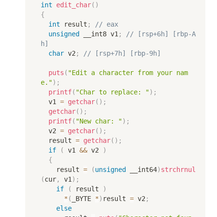
int
edit_char
(
)
{
int
 result
;
// eax
unsigned
 __int8 v1
;
// [rsp+6h] [rbp-A
h]
char
 v2
;
// [rsp+7h] [rbp-9h]
puts
(
"Edit a character from your nam
e."
)
;
printf
(
"Char to replace: "
)
;
  v1 
=
getchar
(
)
;
getchar
(
)
;
printf
(
"New char: "
)
;
  v2 
=
getchar
(
)
;
  result 
=
getchar
(
)
;
if
(
 v1 
&&
 v2 
)
{
    result 
=
(
unsigned
 __int64
)
strchrnul
(
cur
,
 v1
)
;
if
(
 result 
)
*
(
_BYTE 
*
)
result 
=
 v2
;
else