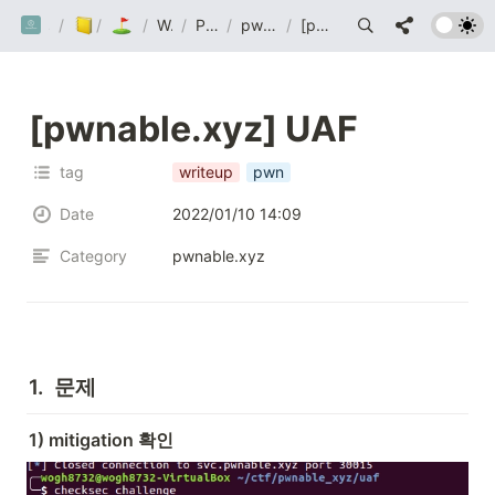
/
까망눈 연구소
/
Post
Wargame
/
Wargame
/
Pwnable.xyz
/
pwnable.xyz write up
/
[pwnable.xyz] UAF
[pwnable.xyz] UAF
tag
writeup
pwn
Date
2022/01/10 14:09
Category
pwnable.xyz
1.  문제
1) mitigation 확인