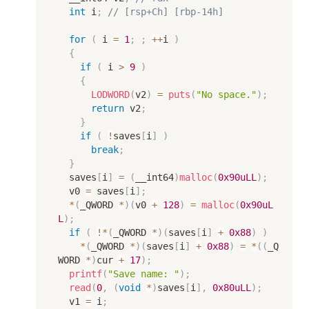
int
 i
;
// [rsp+Ch] [rbp-14h]
for
(
 i 
=
1
;
;
++
i 
)
{
if
(
 i 
>
9
)
{
LODWORD
(
v2
)
=
puts
(
"No space."
)
;
return
 v2
;
}
if
(
!
saves
[
i
]
)
break
;
}
  saves
[
i
]
=
(
__int64
)
malloc
(
0x90uLL
)
;
  v0 
=
 saves
[
i
]
;
*
(
_QWORD 
*
)
(
v0 
+
128
)
=
malloc
(
0x90uL
L
)
;
if
(
!
*
(
_QWORD 
*
)
(
saves
[
i
]
+
0x88
)
)
*
(
_QWORD 
*
)
(
saves
[
i
]
+
0x88
)
=
*
(
(
_Q
WORD 
*
)
cur 
+
17
)
;
printf
(
"Save name: "
)
;
read
(
0
,
(
void
*
)
saves
[
i
]
,
0x80uLL
)
;
  v1 
=
 i
;