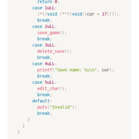
return
0
;
case
1uLL
:
(
*
(
(
void
(
*
*
)
(
void
)
)
cur 
+
17
)
)
(
)
;
break
;
case
2uLL
:
save_game
(
)
;
break
;
case
3uLL
:
delete_save
(
)
;
break
;
case
4uLL
:
printf
(
"Save name: %s\n"
,
 cur
)
;
break
;
case
5uLL
:
edit_char
(
)
;
break
;
default
:
puts
(
"Invalid"
)
;
break
;
}
}
}