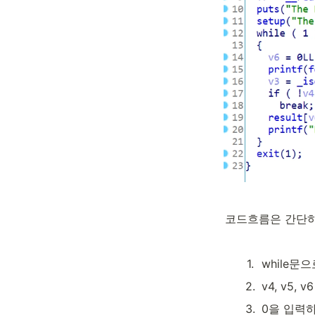
코드흐름은 간단
1
.
while문
2
.
v4, v5
3
.
0을 입력하