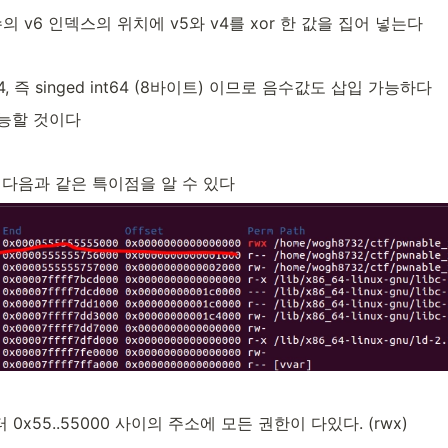
변수의 v6 인덱스의 위치에 v5와 v4를 xor 한 값을 집어 넣는다
64, 즉 singed int64 (8바이트) 이므로 음수값도 삽입 가능하다
가능할 것이다
 다음과 같은 특이점을 알 수 있다
부터 0x55..55000 사이의 주소에 모든 권한이 다있다. (rwx)