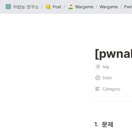
까망눈 연구소
/
Post
/
Wargame
/
Wargame
/
Pwn
[pwnab
tag
Date
Category
1.  문제