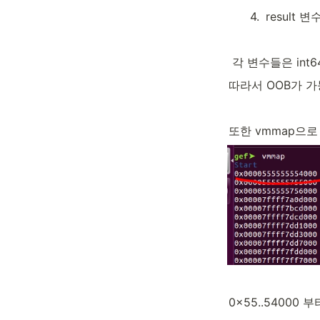
4
.
result 
 각 변수들은 int
따라서 OOB가 
또한 vmmap으로
0x55..54000 