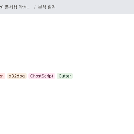
[hwp eps] 문서형 악성코드 분석
/
분석 환경
on
x32dbg
GhostScript
Cutter