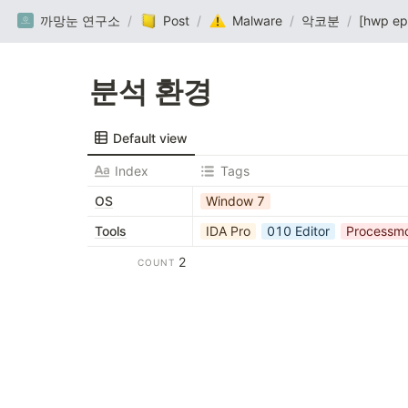
까망눈 연구소
/
Post
/
Malware
/
악코분
/
분석 환경
Default view
Index
Tags
OS
Window 7
Tools
IDA Pro
010 Editor
Processm
2
COUNT