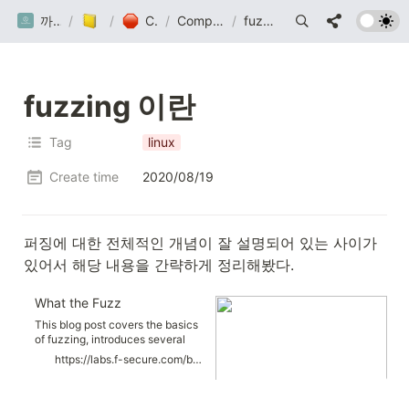
까망눈 연구소
/
Post
/
Computer
/
Computer Science
/
fuzzing 이란
fuzzing 이란
Tag
linux
Create time
2020/08/19
퍼징에 대한 전체적인 개념이 잘 설명되어 있는 사이가 
있어서 해당 내용을 간략하게 정리해봤다.
What the Fuzz
This blog post covers the basics
of fuzzing, introduces several
fuzzing tools and outlines a
https://labs.f-secure.com/blog/what-the-fuzz/
selection of recent fuzzing
research in three sections. The
first section explains what