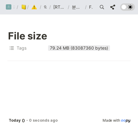
/
까망눈 연구소
/
Post
Malware
/
악코분
/
[RTF] 문서형 악성코드 분석
/
분석 대상 - ahnlab.exe
/
File size
File size
Tags
79.24 MB (83087360 bytes)
0
Today
-
0 seconds ago
Made with 