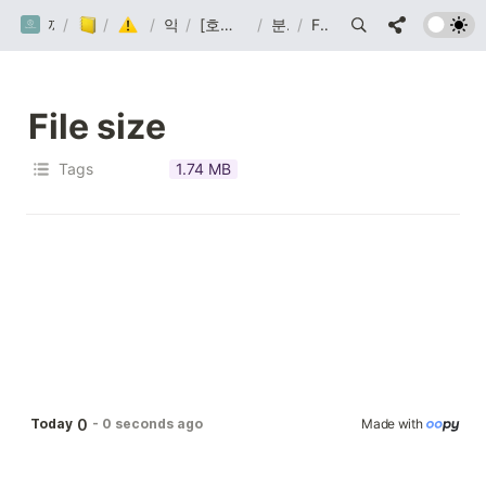
까망눈 연구소
/
/
Post
Malware
/
악코분
/
[호크아이] 악성코드 분석
/
분석 대상
/
File size
File size
Tags
1.74 MB
0
Today
-
0 seconds ago
Made with 