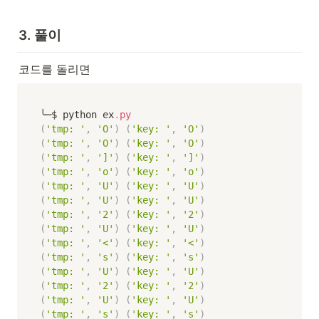
3. 풀이
코드를 돌리면 
╰─$ python ex
.
py
(
'tmp: '
,
'O'
)
(
'key: '
,
'O'
)
(
'tmp: '
,
'O'
)
(
'key: '
,
'O'
)
(
'tmp: '
,
']'
)
(
'key: '
,
']'
)
(
'tmp: '
,
'o'
)
(
'key: '
,
'o'
)
(
'tmp: '
,
'U'
)
(
'key: '
,
'U'
)
(
'tmp: '
,
'U'
)
(
'key: '
,
'U'
)
(
'tmp: '
,
'2'
)
(
'key: '
,
'2'
)
(
'tmp: '
,
'U'
)
(
'key: '
,
'U'
)
(
'tmp: '
,
'<'
)
(
'key: '
,
'<'
)
(
'tmp: '
,
's'
)
(
'key: '
,
's'
)
(
'tmp: '
,
'U'
)
(
'key: '
,
'U'
)
(
'tmp: '
,
'2'
)
(
'key: '
,
'2'
)
(
'tmp: '
,
'U'
)
(
'key: '
,
'U'
)
(
'tmp: '
,
's'
)
(
'key: '
,
's'
)