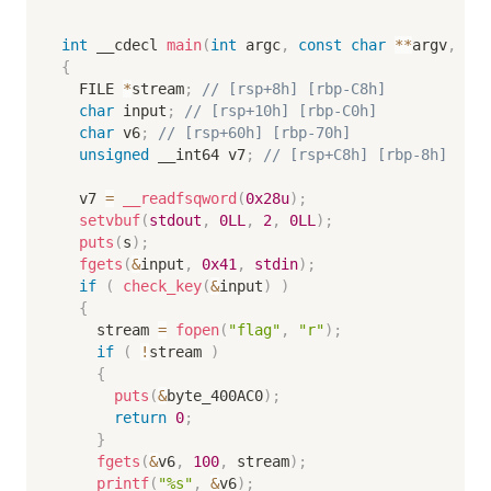
int
 __cdecl 
main
(
int
 argc
,
const
char
*
*
argv
,
con
{
  FILE 
*
stream
;
// [rsp+8h] [rbp-C8h]
char
 input
;
// [rsp+10h] [rbp-C0h]
char
 v6
;
// [rsp+60h] [rbp-70h]
unsigned
 __int64 v7
;
// [rsp+C8h] [rbp-8h]
  v7 
=
__readfsqword
(
0x28u
)
;
setvbuf
(
stdout
,
0LL
,
2
,
0LL
)
;
puts
(
s
)
;
fgets
(
&
input
,
0x41
,
stdin
)
;
if
(
check_key
(
&
input
)
)
{
    stream 
=
fopen
(
"flag"
,
"r"
)
;
if
(
!
stream 
)
{
puts
(
&
byte_400AC0
)
;
return
0
;
}
fgets
(
&
v6
,
100
,
 stream
)
;
printf
(
"%s"
,
&
v6
)
;