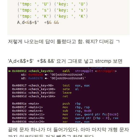
(
'tmp: '
,
'U'
)
(
'key: '
,
'U'
)
(
'tmp: '
,
's'
)
(
'key: '
,
's'
)
(
'tmp: '
,
'K'
)
(
'key: '
,
'K'
)
A
,
d
<
&
$
+
$'  
+
$
&
&&
저렇게 나오는데 답이 틀렸다고 함. 웨지? 디버깅 ㄱ
'A,d<&$+$'  +$& &&' 요거 그대로 넣고 strcmp 보면
끝에 문자 하나가 더 들어가있다. 아마 마지막 개행 문자
까지 인코딩된듯 저거 빼주고 하면 된다.