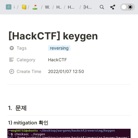
/
까망눈 연구소
/
Post
Wargame
/
Wargame
/
HackCTF
/
HackCTF write up
/
[HackCTF] keygen
[HackCTF] keygen 
Tags
reversing
Category
HackCTF
Create Time
2022/01/07 12:50
1.  문제
1) mitigation 확인