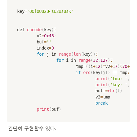
key
=
'OO]oUU2U<sU2UsUsK'
def 
encode
(
key
)
:
        v2
=
0x48
;
        buf
=
''
        index
=
0
for
 j in 
range
(
len
(
key
)
)
:
for
 i in 
range
(
32
,
127
)
:
                        tmp
=
(
(
i
+
12
)
*
v2
+
17
)
%
70
+
48
if
ord
(
key
[
j
]
)
==
 tmp
:
print
(
'tmp: '
,
chr
print
(
'key: '
,
key
                                buf
+=
chr
(
i
)
                                v2
=
tmp

break
print
(
buf
)
간단히 구현할수 있다.