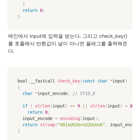
}
return
0
;
}
메인에서 input에 입력을 받는다. 그리고 check_key()
를 호출해서 반환값이 널이 아니면 플래그를 출력해준
다.
bool __fastcall 
check_key
(
const
char
*
input
)
{
char
*
input_encode
;
// ST10_8
if
(
strlen
(
input
)
<=
9
||
strlen
(
input
)
>
0x40
return
0
;
  input_encode 
=
encoding
(
input
)
;
return
strcmp
(
"OO]oUU2U<sU2UsUsK"
,
 input_encode
}