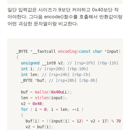
일단 입력값은 사이즈가 9보단 커야하고 0x40보단 작
아야한다. 그다음 encode()함수를 호출해서 반환값이랑 
어떤 괴상한 문자열이랑 비교한다.
_BYTE 
*
__fastcall 
encoding
(
const
char
*
input
)
{
unsigned
 __int8 v2
;
// [rsp+1Fh] [rbp-11h]
int
 i
;
// [rsp+20h] [rbp-10h]
int
 len
;
// [rsp+24h] [rbp-Ch]
  _BYTE 
*
buf
;
// [rsp+28h] [rbp-8h]
  buf 
=
malloc
(
0x40uLL
)
;
  len 
=
strlen
(
input
)
;
  v2 
=
0x48
;
for
(
 i 
=
0
;
 i 
<
 len
;
++
i 
)
{
    buf
[
i
]
=
(
(
input
[
i
]
+
12
)
*
 v2 
+
17
)
%
70
+
4
    v2 
=
 buf
[
i
]
;